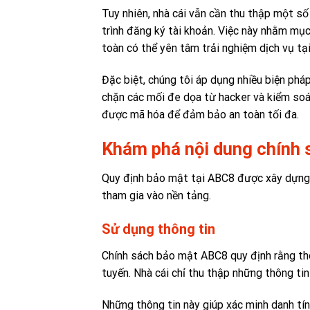
Tuy nhiên, nhà cái vẫn cần thu thập một số 
trình đăng ký tài khoản. Việc này nhằm mục
toàn có thể yên tâm trải nghiệm dịch vụ tại
Đặc biệt, chúng tôi áp dụng nhiều biện phá
chặn các mối đe dọa từ hacker và kiểm soá
được mã hóa để đảm bảo an toàn tối đa.
Khám phá nội dung chính
Quy định bảo mật tại ABC8 được xây dựng v
tham gia vào nền tảng.
Sử dụng thông tin
Chính sách bảo mật ABC8 quy định rằng th
tuyến. Nhà cái chỉ thu thập những thông tin 
Những thông tin này giúp xác minh danh tín