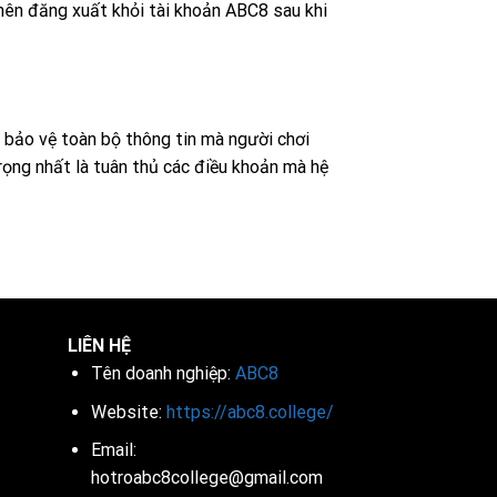
 nên đăng xuất khỏi tài khoản ABC8 sau khi
ẽ bảo vệ toàn bộ thông tin mà người chơi
rọng nhất là tuân thủ các điều khoản mà hệ
LIÊN HỆ
Tên doanh nghiệp:
ABC8
Website:
https://abc8.college/
Email:
hotroabc8college@gmail.com