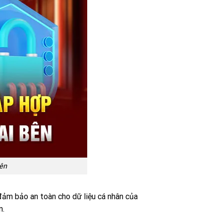
bên
đảm bảo an toàn cho dữ liệu cá nhân của
n.