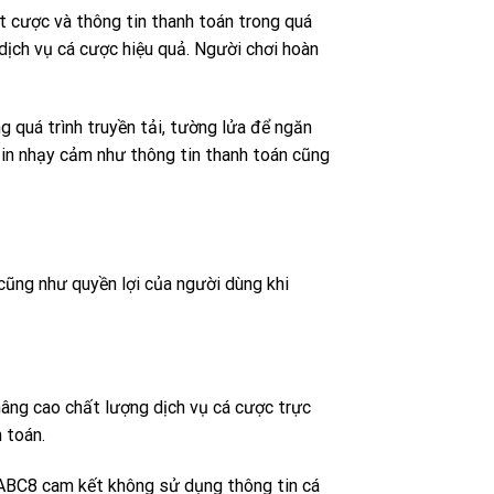
ặt cược và thông tin thanh toán trong quá
dịch vụ cá cược hiệu quả. Người chơi hoàn
 quá trình truyền tải, tường lửa để ngăn
tin nhạy cảm như thông tin thanh toán cũng
cũng như quyền lợi của người dùng khi
âng cao chất lượng dịch vụ cá cược trực
h toán.
. ABC8 cam kết không sử dụng thông tin cá