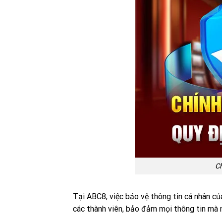
Ch
Tại ABC8, việc bảo vệ thông tin cá nhân c
các thành viên, bảo đảm mọi thông tin mà 