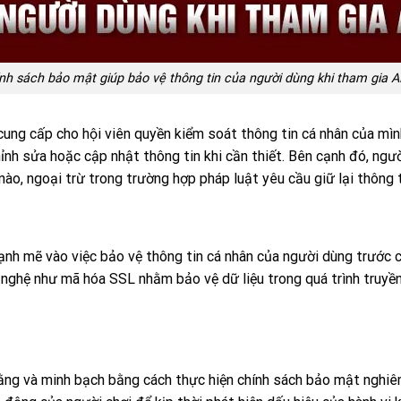
nh sách bảo mật giúp bảo vệ thông tin của người dùng khi tham gia 
cung cấp cho hội viên quyền kiểm soát thông tin cá nhân của mì
hỉnh sửa hoặc cập nhật thông tin khi cần thiết. Bên cạnh đó, ngư
nào, ngoại trừ trong trường hợp pháp luật yêu cầu giữ lại thông 
nh mẽ vào việc bảo vệ thông tin cá nhân của người dùng trước 
nghệ như mã hóa SSL nhằm bảo vệ dữ liệu trong quá trình truyền 
ng và minh bạch bằng cách thực hiện chính sách bảo mật nghiêm 