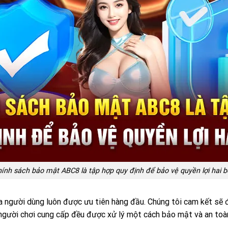
ính sách bảo mật ABC8 là tập hợp quy định để bảo vệ quyền lợi hai 
ủa người dùng luôn được ưu tiên hàng đầu. Chúng tôi cam kết sẽ 
người chơi cung cấp đều được xử lý một cách bảo mật và an toà