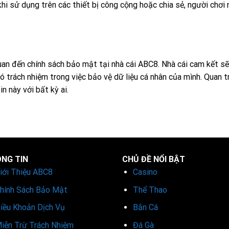
khi sử dụng trên các thiết bị công cộng hoặc chia sẻ, người chơi
quan đến chính sách bảo mật tại nhà cái ABC8. Nhà cái cam kết s
ó trách nhiệm trong việc bảo vệ dữ liệu cá nhân của mình. Quan t
n này với bất kỳ ai.
NG TIN
CHỦ ĐỀ NỔI BẬT
iới Thiệu ABC8
Casino
hính Sách Bảo Mật
Thể Thao
iều Khoản Dịch Vụ
Bắn Cá
iễn Trừ Trách Nhiệm
Đá Gà