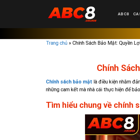
Skip
to
ABC8
CA
content
Trang chủ
»
Chính Sách Bảo Mật: Quyền Lợ
Chính Sách
Chính sách bảo mật
là điều kiện nhằm đảm
những cam kết mà nhà cái thực hiện để bảo 
Tìm hiểu chung về chính 