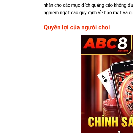
nhân cho các mục đích quảng cáo không đượ
nghiêm ngặt các quy định về bảo mật và qu
Quyền lợi của người chơi