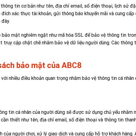
thông tin cơ bản như tên, địa chỉ email, số điện thoại, lịch sử đ
 đích xác thực tài khoản, gửi thông báo khuyến mãi và cung cấp 
 đây.
p bảo mật nghiêm ngặt như mã hóa SSL để bảo vệ thông tin trong
t truy cập chặt chẽ nhằm bảo vệ dữ liệu người dùng. Các thông 
 sách bảo mật của ABC8
ới nhiều điều khoản quan trọng nhằm bảo vệ thông tin cá nhân 
ông tin cá nhân của người dùng sẽ được sử dụng chủ yếu nhằm n
cần thiết như tên, địa chỉ email, số điện thoại và thông tin than
h của người chơi, xử lý giao dịch và cung cấp hỗ trợ khách hàng