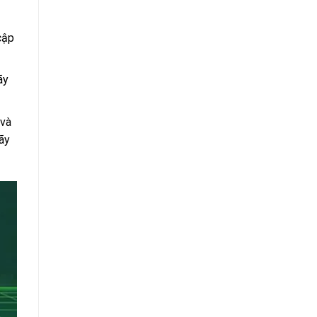
cập
ãy
 và
ãy