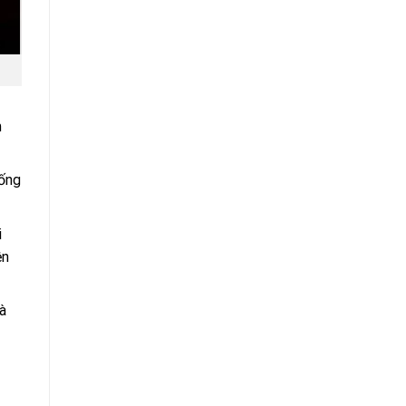
m
hống
i
ện
à