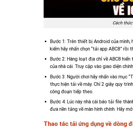
Cách thức
Bước 1: Trên thiết bị Android của mình,
kiếm hãy nhấn chọn “tải app ABC8” rồi t
Bước 2: Hàng loạt địa chỉ về ABC8 hiển 
của nhà cái. Truy cập vào giao diện chí
Bước 3: Người chơi hãy nhấn vào mục “Tả
thực hiện tải về máy. Chỉ 2 giây quy trì
công đoạn tiếp theo.
Bước 4: Lúc này nhà cái báo tải file thà
đưa nền tảng về màn hình chính. Hãy mở
Thao tác tải ứng dụng về dòng đ