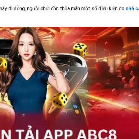
máy di động, người chơi cần thỏa mãn một số điều kiện do
nhà c