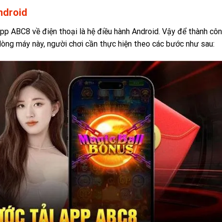
ndroid
 app ABC8 về điện thoại là hệ điều hành Android. Vậy để thành cô
 dòng máy này, người chơi cần thực hiện theo các bước như sau: