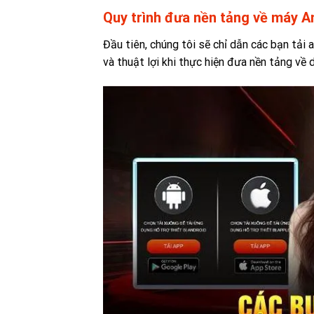
Quy trình đưa nền tảng về máy A
Đầu tiên, chúng tôi sẽ chỉ dẫn các bạn tải
và thuật lợi khi thực hiện đưa nền tảng về