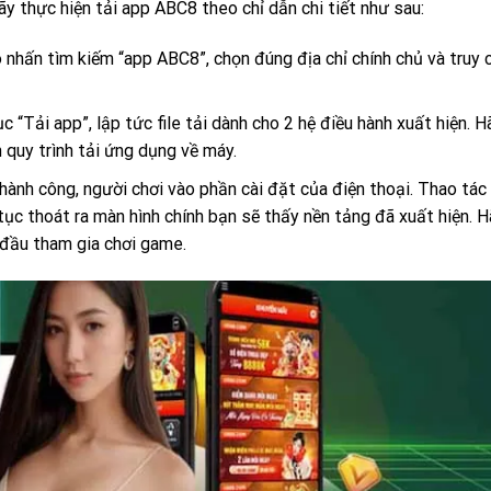
y thực hiện tải app ABC8 theo chỉ dẫn chi tiết như sau:
nhấn tìm kiếm “app ABC8”, chọn đúng địa chỉ chính chủ và truy 
 “Tải app”, lập tức file tải dành cho 2 hệ điều hành xuất hiện. H
ện quy trình tải ứng dụng về máy.
thành công, người chơi vào phần cài đặt của điện thoại. Thao tác
tục thoát ra màn hình chính bạn sẽ thấy nền tảng đã xuất hiện. H
 đầu tham gia chơi game.