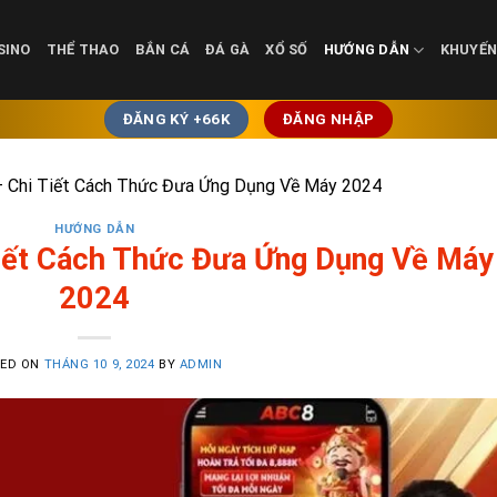
SINO
THỂ THAO
BẮN CÁ
ĐÁ GÀ
XỔ SỐ
HƯỚNG DẪN
KHUYẾN
ĐĂNG KÝ +66K
ĐĂNG NHẬP
 Chi Tiết Cách Thức Đưa Ứng Dụng Về Máy 2024
HƯỚNG DẪN
iết Cách Thức Đưa Ứng Dụng Về Máy
2024
TED ON
THÁNG 10 9, 2024
BY
ADMIN