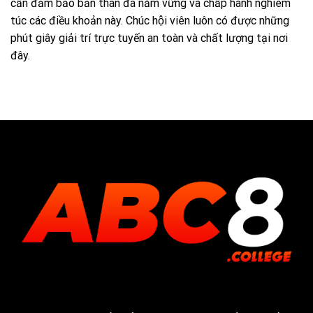
cần đảm bảo bản thân đã nắm vững và chấp hành nghiêm
túc các điều khoản này. Chúc hội viên luôn có được những
phút giây giải trí trực tuyến an toàn và chất lượng tại nơi
đây.