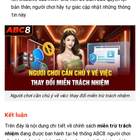
bản thân, người chơi hãy tự giác cập nhật những thông
tin này.
Người chơi cần chú ý về việc thay đổi miễn trừ trách nhiệm
Kết luận
Trên đây là nội dung chi tiết về chính sách
miễn trừ trách
nhiệm
đang được ban hành tại hệ thống ABC8. người chơi