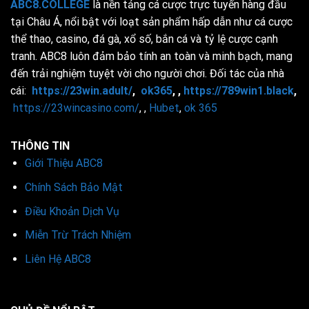
ABC8.COLLEGE
là nền tảng cá cược trực tuyến hàng đầu
tại Châu Á, nổi bật với loạt sản phẩm hấp dẫn như cá cược
thể thao, casino, đá gà, xổ số, bắn cá và tỷ lệ cược cạnh
tranh. ABC8 luôn đảm bảo tính an toàn và minh bạch, mang
đến trải nghiệm tuyệt vời cho người chơi. Đối tác của nhà
cái:
https://23win.adult/
,
ok365
, ,
https://789win1.black
,
https://23wincasino.com/
, ,
Hubet
,
ok 365
THÔNG TIN
Giới Thiệu ABC8
Chính Sách Bảo Mật
Điều Khoản Dịch Vụ
Miễn Trừ Trách Nhiệm
Liên Hệ ABC8