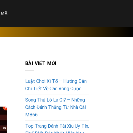
 MÃI
BÀI VIẾT MỚI
Luật Chơi Xì Tố – Hướng Dẫn
Chi Tiết Về Các Vòng Cược
Song Thủ Lô Là Gì? – Những
Cách Đánh Thắng Từ Nhà Cái
MB66
Top Trang Đánh Tài Xỉu Uy Tín,