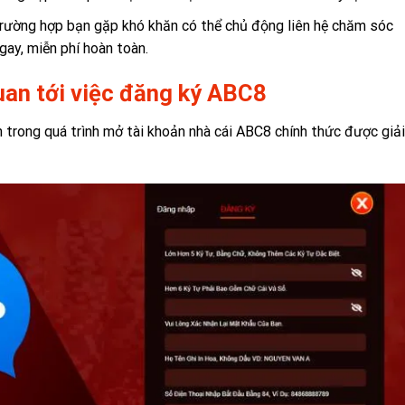
rường hợp bạn gặp khó khăn có thể chủ động liên hệ chăm sóc
gay, miễn phí hoàn toàn.
uan tới việc đăng ký ABC8
 trong quá trình mở tài khoản nhà cái ABC8 chính thức được giải