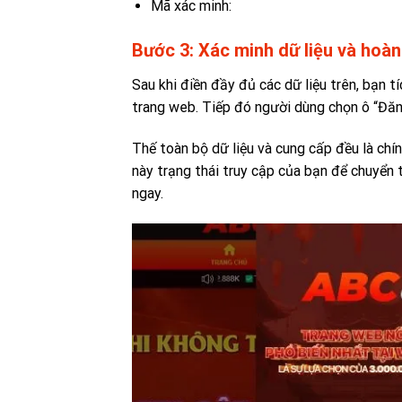
Mã xác minh:
Bước 3: Xác minh dữ liệu và hoàn
Sau khi điền đầy đủ các dữ liệu trên, bạn t
trang web. Tiếp đó người dùng chọn ô “Đăn
Thế toàn bộ dữ liệu và cung cấp đều là chín
này trạng thái truy cập của bạn để chuyển 
ngay.