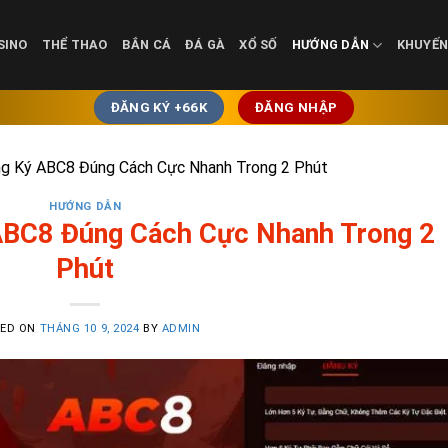
SINO
THỂ THAO
BẮN CÁ
ĐÁ GÀ
XỔ SỐ
HƯỚNG DẪN
KHUYẾN
ĐĂNG KÝ +66K
ĐĂNG NHẬP
g Ký ABC8 Đúng Cách Cực Nhanh Trong 2 Phút
HƯỚNG DẪN
ABC8 Đúng Cách Cực Nhanh Trong 2
Phút
TED ON
THÁNG 10 9, 2024
BY
ADMIN