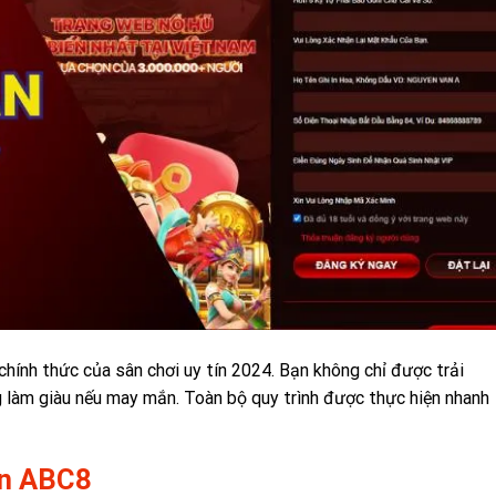
chính thức của sân chơi uy tín 2024. Bạn không chỉ được trải
 làm giàu nếu may mắn. Toàn bộ quy trình được thực hiện nhanh
ản ABC8