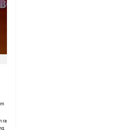
ầm
n ra
ng.