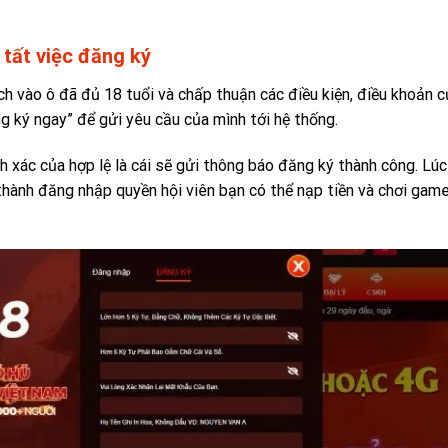
 tất việc đăng ký
ích vào ô đã đủ 18 tuổi và chấp thuận các điều kiện, điều khoản 
g ký ngay” để gửi yêu cầu của mình tới hệ thống.
h xác của hợp lệ là cái sẽ gửi thông báo đăng ký thành công. Lúc
thành đăng nhập quyền hội viên bạn có thể nạp tiền và chơi gam