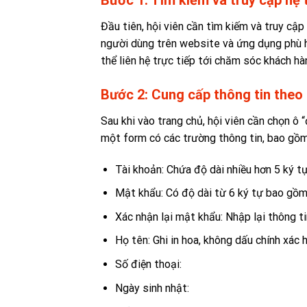
Đầu tiên, hội viên cần tìm kiếm và truy cập
người dùng trên website và ứng dụng phù h
thể liên hệ trực tiếp tới chăm sóc khách h
Bước 2: Cung cấp thông tin the
Sau khi vào trang chủ, hội viên cần chọn ô 
một form có các trường thông tin, bao gồm
Tài khoản: Chứa độ dài nhiều hơn 5 ký t
Mật khẩu: Có độ dài từ 6 ký tự bao gồm 
Xác nhận lại mật khẩu: Nhập lại thông t
Họ tên: Ghi in hoa, không dấu chính xá
Số điện thoại:
Ngày sinh nhật: