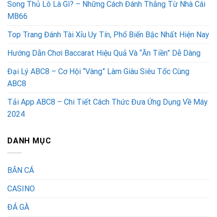
Song Thủ Lô Là Gì? – Những Cách Đánh Thắng Từ Nhà Cái
MB66
Top Trang Đánh Tài Xỉu Uy Tín, Phổ Biến Bậc Nhất Hiện Nay
Hướng Dẫn Chơi Baccarat Hiệu Quả Và “Ăn Tiền” Dễ Dàng
Đại Lý ABC8 – Cơ Hội “Vàng” Làm Giàu Siêu Tốc Cùng
ABC8
Tải App ABC8 – Chi Tiết Cách Thức Đưa Ứng Dụng Về Máy
2024
DANH MỤC
BẮN CÁ
CASINO
ĐÁ GÀ