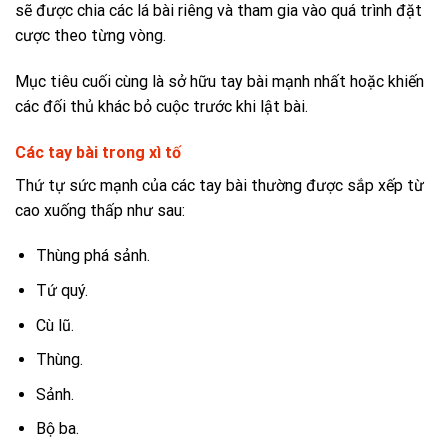
sẽ được chia các lá bài riêng và tham gia vào quá trình đặt
cược theo từng vòng.
Mục tiêu cuối cùng là sở hữu tay bài mạnh nhất hoặc khiến
các đối thủ khác bỏ cuộc trước khi lật bài.
Các tay bài trong xì tố
Thứ tự sức mạnh của các tay bài thường được sắp xếp từ
cao xuống thấp như sau:
Thùng phá sảnh.
Tứ quý.
Cù lũ.
Thùng.
Sảnh.
Bộ ba.