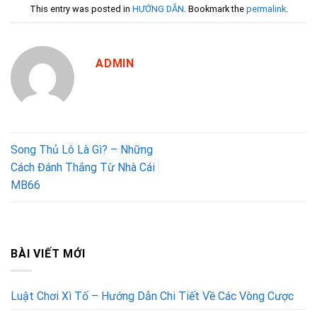
This entry was posted in
HƯỚNG DẪN
. Bookmark the
permalink
.
ADMIN
Song Thủ Lô Là Gì? – Những
Cách Đánh Thắng Từ Nhà Cái
MB66
BÀI VIẾT MỚI
Luật Chơi Xì Tố – Hướng Dẫn Chi Tiết Về Các Vòng Cược