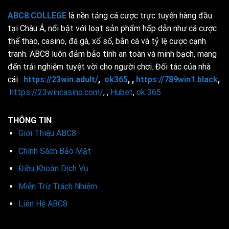
ABC8.COLLEGE
là nền tảng cá cược trực tuyến hàng đầu
tại Châu Á, nổi bật với loạt sản phẩm hấp dẫn như cá cược
thể thao, casino, đá gà, xổ số, bắn cá và tỷ lệ cược cạnh
tranh. ABC8 luôn đảm bảo tính an toàn và minh bạch, mang
đến trải nghiệm tuyệt vời cho người chơi. Đối tác của nhà
cái:
https://23win.adult/
,
ok365
, ,
https://789win1.black
,
https://23wincasino.com/
, ,
Hubet
,
ok 365
THÔNG TIN
Giới Thiệu ABC8
Chính Sách Bảo Mật
Điều Khoản Dịch Vụ
Miễn Trừ Trách Nhiệm
Liên Hệ ABC8