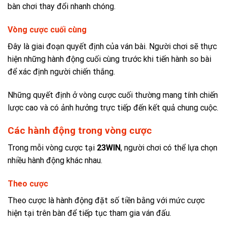
bàn chơi thay đổi nhanh chóng.
Vòng cược cuối cùng
Đây là giai đoạn quyết định của ván bài. Người chơi sẽ thực
hiện những hành động cuối cùng trước khi tiến hành so bài
để xác định người chiến thắng.
Những quyết định ở vòng cược cuối thường mang tính chiến
lược cao và có ảnh hưởng trực tiếp đến kết quả chung cuộc.
Các hành động trong vòng cược
Trong mỗi vòng cược tại
23WIN
, người chơi có thể lựa chọn
nhiều hành động khác nhau.
Theo cược
Theo cược là hành động đặt số tiền bằng với mức cược
hiện tại trên bàn để tiếp tục tham gia ván đấu.