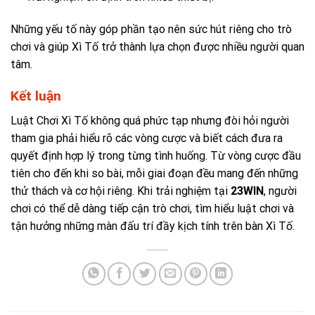
Những yếu tố này góp phần tạo nên sức hút riêng cho trò
chơi và giúp Xì Tố trở thành lựa chọn được nhiều người quan
tâm.
Kết luận
Luật Chơi Xì Tố không quá phức tạp nhưng đòi hỏi người
tham gia phải hiểu rõ các vòng cược và biết cách đưa ra
quyết định hợp lý trong từng tình huống. Từ vòng cược đầu
tiên cho đến khi so bài, mỗi giai đoạn đều mang đến những
thử thách và cơ hội riêng. Khi trải nghiệm tại
23WIN
, người
chơi có thể dễ dàng tiếp cận trò chơi, tìm hiểu luật chơi và
tận hưởng những màn đấu trí đầy kịch tính trên bàn Xì Tố.