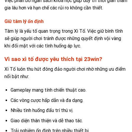
Việc phân bổ ngân sách khoa học giúp duy trì thời gian tham
gia lâu hơn và hạn chế các rủi ro không cần thiết.
Giữ tâm lý ổn định
Tâm lý là yếu tố quan trọng trong Xì Tố. Việc giữ bình tĩnh
sẽ giúp người chơi tránh được những quyết định vội vàng
khi đối mặt với các tình huống áp lực.
Vì sao xì tố được yêu thích tại 23win?
Xì Tố luôn thu hút đông đảo người chơi nhờ những ưu điểm
nổi bật như:
Gameplay mang tính chiến thuật cao.
Các vòng cược hấp dẫn và đa dạng.
Nhiều tình huống đấu trí thú vị.
Giao diện thân thiện và dễ thao tác.
Trải nghiệm ổn định trên nhiều thiết bị.