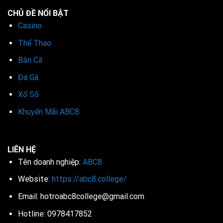
CHỦ ĐỀ NỔI BẬT
Casino
Thể Thao
Bắn Cá
Đá Gà
Xổ Số
Khuyến Mãi ABC8
LIÊN HỆ
Tên doanh nghiệp:
ABC8
Website:
https://abc8.college/
Email:
hotroabc8college@gmail.com
Hotline: 0978417852