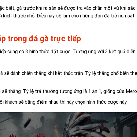
ặc biệt, gà trước khi ra sân sẽ được tra vào chân một vũ khí sắc
i kích thước nhỏ. Điều này sẽ làm cho những đòn đá trở nên sát
.
p trong đá gà trực tiếp
tiếp cũng có 3 hình thức đặt cược. Tương ứng với 3 kết quả diễn 
à sẽ dành chiến thắng khi kết thúc trận. Tỷ lệ thắng phổ biến th
 sẽ thắng. Tỷ lệ trả thưởng tương ứng là 1 ăn 1, giống cửa Mero
ội khách sẽ bằng điểm nhau thì hãy chọn hình thức cược này.