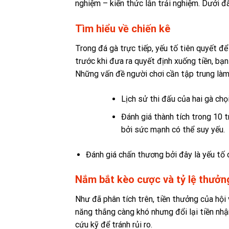
nghiệm – kiến thức lẫn trải nghiệm. Dưới đ
Tìm hiểu về chiến kê
Trong đá gà trực tiếp, yếu tố tiên quyết để
trước khi đưa ra quyết định xuống tiền, bạn
Những vấn đề người chơi cần tập trung là
Lịch sử thi đấu của hai gà ch
Đánh giá thành tích trong 10 t
bởi sức mạnh có thể suy yếu.
Đánh giá chấn thương bởi đây là yếu tố 
Nắm bắt kèo cược và tỷ lệ thưởn
Như đã phân tích trên, tiền thưởng của hội 
năng thắng càng khó nhưng đổi lại tiền nhận
cứu kỹ để tránh rủi ro.