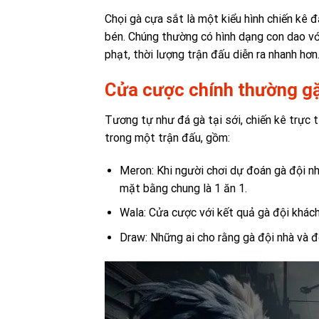
Chọi gà cựa sắt là một kiểu hình chiến kê đ
bén. Chúng thường có hình dạng con dao vớ
phạt, thời lượng trận đấu diễn ra nhanh hơn
Cửa cược chính thường gặ
Tương tự như đá gà tại sới, chiến kê trực 
trong một trận đấu, gồm:
Meron: Khi người chơi dự đoán gà đội nh
mặt bằng chung là 1 ăn 1.
Wala: Cửa cược với kết quả gà đội khách
Draw: Những ai cho rằng gà đội nhà và đ