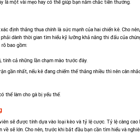
ây là một vài mẹo hay có thể giúp bạn nắm chắc tiền thưởng.
 xác định thắng thua chính là sức mạnh của hai chiến kê. Cho nên
 phải dành thời gian tìm hiểu kỹ lưỡng khả năng thi đấu của chún
m rõ bao gồm:
ọi, tính cả những lần chạm mào trước đây.
rận gần nhất, nếu kê đang chiếm thế thắng nhiều thì nên cân nhắ
có thể làm cho gà bị yếu thế.
g
viên sẽ được tính dựa vào loại kèo và tỷ lệ cược. Tỷ lệ càng cao
 về sẽ lớn. Cho nên, trước khi bắt đầu bạn cần tìm hiểu và nghiê