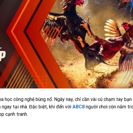
a học công nghệ bùng nổ. Ngày nay, chỉ cần vài cú chạm tay bạn
ngay tại nhà. Đặc biệt, khi đến với
ABC8
người chơi còn nắm tr
op cạnh tranh.