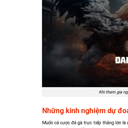
Khi tham gia n
Những kinh nghiệm dự đoá
Muốn cá cược đá gà trực tiếp thắng lớn là đ