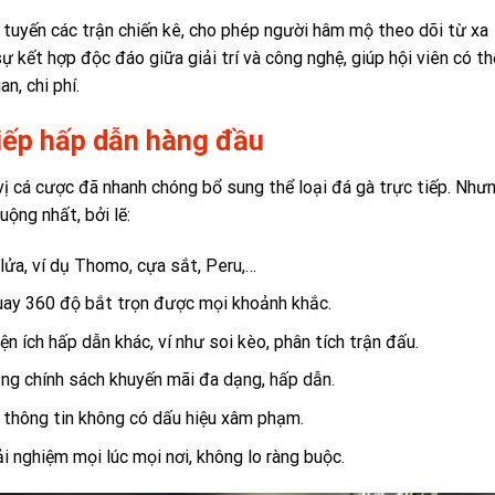
c tuyến các trận chiến kê, cho phép người hâm mộ theo dõi từ xa
ự kết hợp độc đáo giữa giải trí và công nghệ, giúp hội viên có th
an, chi phí.
iếp hấp dẫn hàng đầu
ị cá cược đã nhanh chóng bổ sung thể loại đá gà trực tiếp. Như
ộng nhất, bởi lẽ:
 lửa, ví dụ Thomo, cựa sắt, Peru,…
quay 360 độ bắt trọn được mọi khoảnh khắc.
ện ích hấp dẫn khác, ví như soi kèo, phân tích trận đấu.
ng chính sách khuyến mãi đa dạng, hấp dẫn.
thông tin không có dấu hiệu xâm phạm.
i nghiệm mọi lúc mọi nơi, không lo ràng buộc.