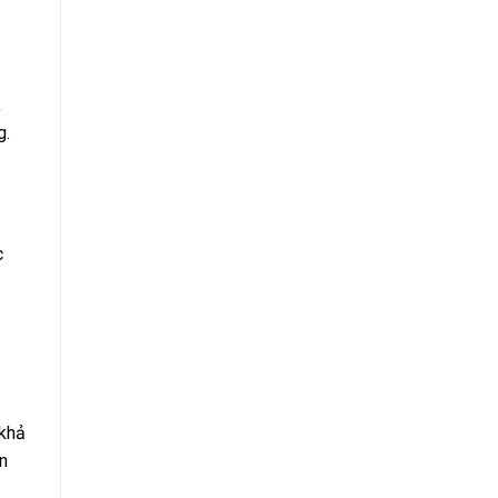
,
g.
c
 khả
n