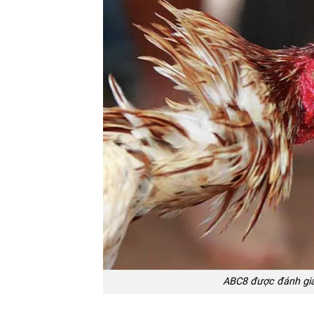
ABC8 được đánh giá 