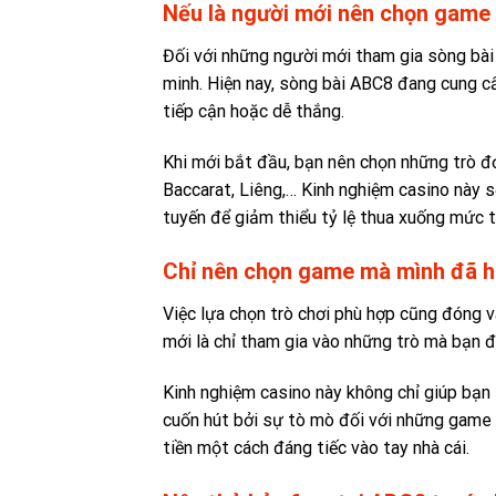
Nếu là người mới nên chọn game 
Đối với những người mới tham gia sòng bài 
minh. Hiện nay, sòng bài ABC8 đang cung c
tiếp cận hoặc dễ thắng.
Khi mới bắt đầu, bạn nên chọn những trò đơ
Baccarat, Liêng,… Kinh nghiệm casino này 
tuyến để giảm thiểu tỷ lệ thua xuống mức 
Chỉ nên chọn game mà mình đã hi
Việc lựa chọn trò chơi phù hợp cũng đóng v
mới là chỉ tham gia vào những trò mà bạn đ
Kinh nghiệm casino này không chỉ giúp bạn 
cuốn hút bởi sự tò mò đối với những game
tiền một cách đáng tiếc vào tay nhà cái.