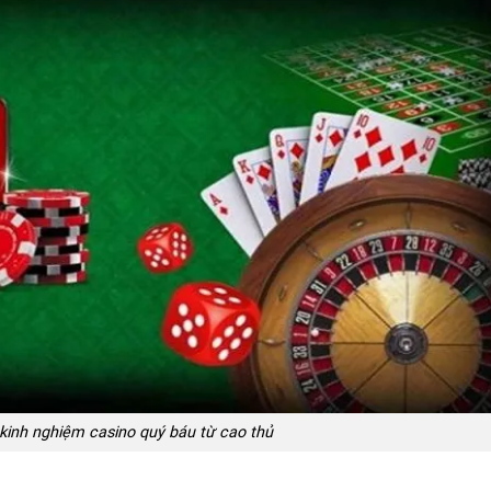
kinh nghiệm casino quý báu từ cao thủ