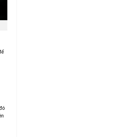
để
 đó
ên