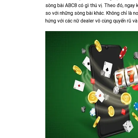
sòng bài ABC8 có gì thú vị. Theo đó, ngay
so với những sòng bài khác. Không chỉ là nơ
hứng với các nữ dealer vô cùng quyến rũ và