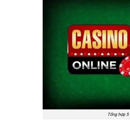
Tổng hợp 5 