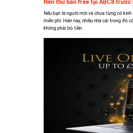
Nên thử bản free tại ABC8 trước 
Nếu bạn là người mới và chưa từng có kinh 
miễn phí. Hiện nay, nhiều nhà cái trong đó
không phải bỏ tiền.