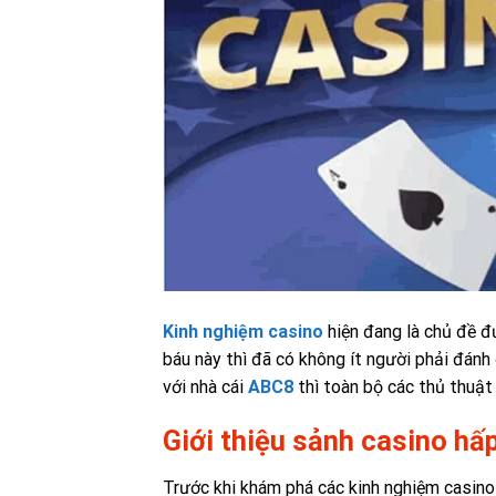
Kinh nghiệm casino
hiện đang là chủ đề đ
báu này thì đã có không ít người phải đánh
với nhà cái
ABC8
thì toàn bộ các thủ thuật 
Giới thiệu sảnh casino hấ
Trước khi khám phá các kinh nghiệm casino