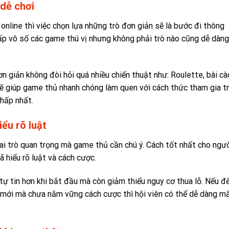
dễ chơi
online thì việc chọn lựa những trò đơn giản sẽ là bước đi thông
ấp vô số các game thú vị nhưng không phải trò nào cũng dễ dàng
n giản không đòi hỏi quá nhiều chiến thuật như: Roulette, bài cà
sẽ giúp game thủ nhanh chóng làm quen với cách thức tham gia t
thấp nhất.
ểu rõ luật
ai trò quan trọng mà game thủ cần chú ý. Cách tốt nhất cho ngư
ã hiểu rõ luật và cách cược.
tự tin hơn khi bắt đầu mà còn giảm thiểu nguy cơ thua lỗ. Nếu để
 mới mà chưa nắm vững cách cược thì hội viên có thể dễ dàng m